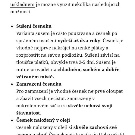
uskladnění
je možné využít několika následujících
možností.
Sušení česneku
Varianta sušení je často používaná a česnek po
správném usušení
vydrží až dva roky
. Česnek je
vhodné nejprve nakrájet na tenké plátky a
rozprostřít na savou podložku. Sušení závisí na
tloušťce plátků, obvykle trvá 2-5 dní. Sušení je
nutné provádět na
chladném, suchém a dobře
větraném místě.
Zamrazení česneku
Pro zamrazení je vhodné česnek nejprve oloupat
a zbavit všech nečistot. zamrazený v
mikrotenovém sáčku si
skvěle uchová svoji
šťavnatost
.
Česnek naložený v oleji
Česnek naložený v oleji si
skvěle zachová své
aroma a chuť
. Česnekové stroužky je třeba očistit