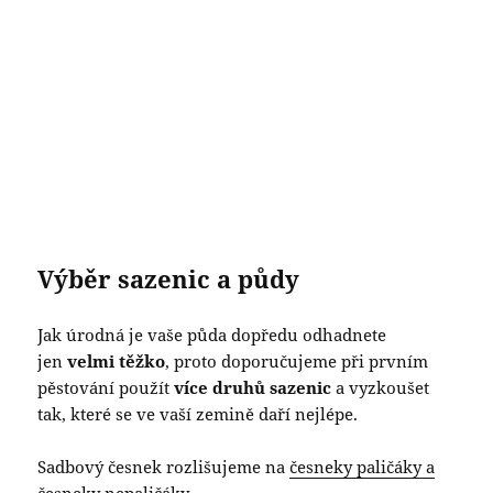
Výběr sazenic a půdy
Jak úrodná je vaše půda dopředu odhadnete
jen
velmi těžko
, proto doporučujeme při prvním
pěstování použít
více druhů sazenic
a vyzkoušet
tak, které se ve vaší zemině daří nejlépe.
Sadbový česnek rozlišujeme na
česneky paličáky a
česneky nepaličáky
.