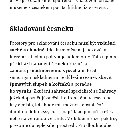
dříve pro okamžitou spotřebu – v takovém případě
můžeme s česnekem počítat klidně již v červnu.
Skladování česneku
Prostory pro skladování česneku musí být
vzdušné,
suché a chladné
. Ideálním místem je takové, v
kterém se teplota pohybuje kolem nuly. Tato teplota
předchází napadení česneku roztoči a
zabraňuje
nadměrnému vysychání
. Před
samotným uskladněním je důležité česnek
zbavit
špinavých slupek a kořínků
a pořádně
ho
vysušit
.
Zkušení zahradní specialisté
ze Zahrady
Ježek doporučují zavěsit ho i s natěmi v trsech na
kryté místo, kde bude mít možnost dostatečně
dlouhou dobu vysychat – například pod přístřešek
nebo na větranou verandu. V období mrazů pak trsy
přesuňte do teplejšího prostředí. Pro
dlouhodobé