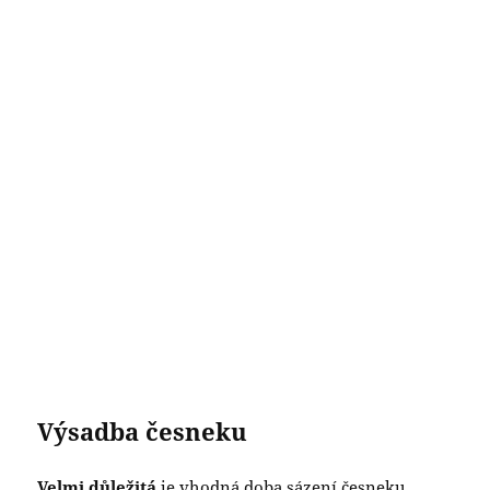
Výsadba česneku
Velmi důležitá
je vhodná doba sázení česneku.