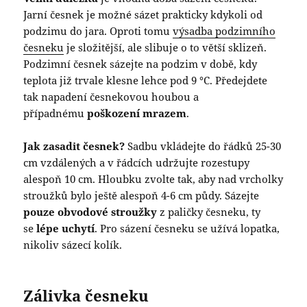
Jarní česnek je možné sázet prakticky kdykoli od
podzimu do jara. Oproti tomu
výsadba podzimního
česneku
je složitější, ale slibuje o to větší sklizeň.
Podzimní česnek sázejte na podzim v době, kdy
teplota již trvale klesne lehce pod 9 °C. Předejdete
tak napadení česnekovou houbou a
případnému
poškození mrazem
.
Jak zasadit česnek?
Sadbu vkládejte do řádků 25-30
cm vzdálených a v řádcích udržujte rozestupy
alespoň 10 cm. Hloubku zvolte tak, aby nad vrcholky
stroužků bylo ještě alespoň 4-6 cm půdy. Sázejte
pouze obvodové stroužky
z paličky česneku, ty
se
lépe uchytí
. Pro sázení česneku se užívá lopatka,
nikoliv sázecí kolík.
Zálivka česneku