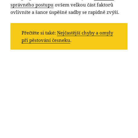
správného postupu
ovšem velkou část faktorů
ovlivníte a šance úspěšné sadby se rapidně zvýší.
Přečtěte si také:
Nejčastější chyby a omyly
při pěstování česneku
.