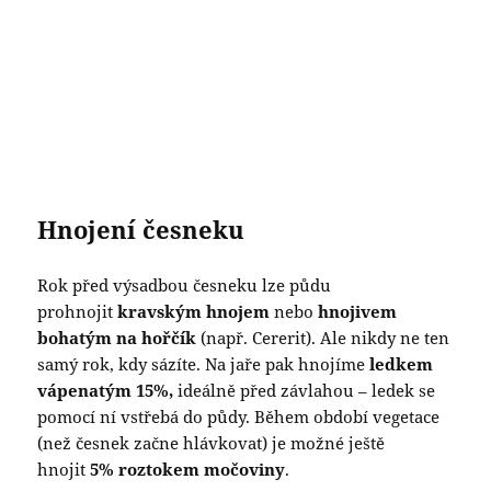
Hnojení česneku
Rok před výsadbou česneku lze půdu
prohnojit
kravským hnojem
nebo
hnojivem
bohatým na hořčík
(např. Cererit). Ale nikdy ne ten
samý rok, kdy sázíte. Na jaře pak hnojíme
ledkem
vápenatým 15%,
ideálně před závlahou – ledek se
pomocí ní vstřebá do půdy. Během období vegetace
(než česnek začne hlávkovat) je možné ještě
hnojit
5% roztokem močoviny
.