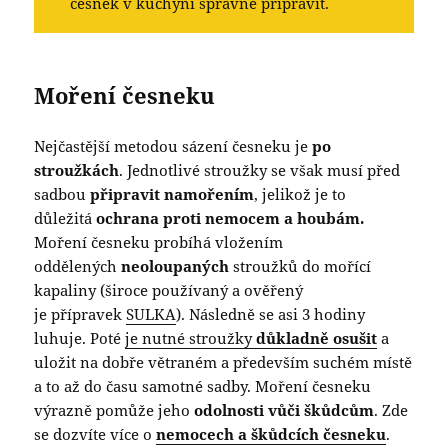
česnek v kuchyni správně připravit.
Moření česneku
Nejčastější metodou sázení česneku je
po
stroužkách
. Jednotlivé stroužky se však musí před
sadbou
připravit namořením
, jelikož je to
důležitá
ochrana proti nemocem a houbám.
Moření česneku probíhá vložením
oddělených
neoloupaných
stroužků do mořící
kapaliny (široce používaný a ověřený
je přípravek
SULKA
). Následně se asi 3 hodiny
luhuje. Poté
je nutné stroužky
důkladně osušit
a
uložit na dobře větraném a především suchém místě
a to až do času samotné sadby. Moření česneku
výrazně pomůže jeho
odolnosti vůči škůdcům
. Zde
se dozvíte více o
nemocech a škůdcích česneku
.