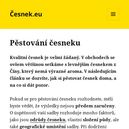
Česnek.eu
MENU
A
WIDGETY
Pěstování česneku
Kvalitní česnek je velmi žádaný. V obchodech se
ovšem většinou setkáme s levnějším česnekem z
Číny, který nemá výrazné aroma. V následujícím
článku se dozvíte, jak si pěstovat česnek doma, a
na co si dát pozor.
Pokud se pro pěstování česneku rozhodnete, měli
byste vědět, že výsledky nejsou
předem zaručeny
.
O úspěšnosti vaší sadby rozhoduje mnoho faktorů,
jako jsou
odrůdy česneku
, vlastní
složení půdy
, ale
také
geografické umístění
sadby. Při
dodržení