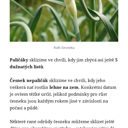
Květ česneku
Paličáky
sklízíme ve chvíli, kdy jim zbývá asi ještě
5
dužnatých listů
.
Česnek nepaličák
sklízíme ve chvíli, kdy jeho
veškerá nať rostlin
lehne na zem
. Konkrétní datum
je ovšem těžké určit, jelikož podmínky pro růst
česneku jsou každým rokem jiné v závislosti na
počasí a půdě.
Některé rané odrůdy česneku můžeme sklízet ještě