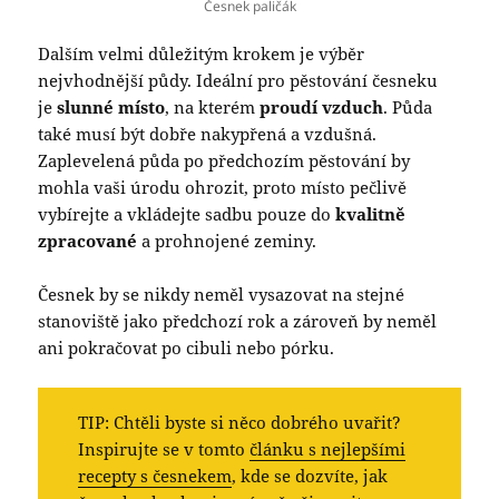
Česnek paličák
Dalším velmi důležitým krokem je výběr
nejvhodnější půdy. Ideální pro pěstování česneku
je
slunné místo
, na kterém
proudí vzduch
. Půda
také musí být dobře nakypřená a vzdušná.
Zaplevelená půda po předchozím pěstování by
mohla vaši úrodu ohrozit, proto místo pečlivě
vybírejte a vkládejte sadbu pouze do
kvalitně
zpracované
a prohnojené zeminy.
Česnek by se nikdy neměl vysazovat na stejné
stanoviště jako předchozí rok a zároveň by neměl
ani pokračovat po cibuli nebo pórku.
TIP: Chtěli byste si něco dobrého uvařit?
Inspirujte se v tomto
článku s nejlepšími
recepty s česnekem
, kde se dozvíte, jak