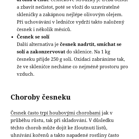
a zbavit nečistot, poté se vloží do uzavíratelné
skleničky a zakápnou nejlépe olivovým olejem.
Při uchovávání v ledničce vydrží takto naložený
česnek i několik měsíců.
Česnek se solí
Další alternativa je
česnek nadrtit, smíchat se
solí a zakonzervovat
do sklenice. Na 1 kg
česneku přijde 250 g soli. Oxidaci zabráníme tak,
že ve skleničce necháme co nejméně prostoru pro
vzduch.
Choroby česneku
Česnek často trpí houbovými chorobami
jak v
průběhu růstu, tak při skladování. V důsledku
těchto chorob může dojít ke žloutnutí listů,
uhnívání kořenů a takto napadené rostliny často