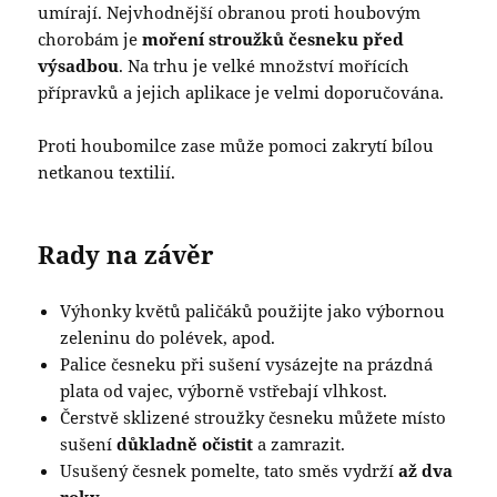
umírají. Nejvhodnější obranou proti houbovým
chorobám je
moření stroužků česneku před
výsadbou
. Na trhu je velké množství mořících
přípravků a jejich aplikace je velmi doporučována.
Proti houbomilce zase může pomoci zakrytí bílou
netkanou textilií.
Rady na závěr
Výhonky květů paličáků použijte jako výbornou
zeleninu do polévek, apod.
Palice česneku při sušení vysázejte na prázdná
plata od vajec, výborně vstřebají vlhkost.
Čerstvě sklizené stroužky česneku můžete místo
sušení
důkladně očistit
a zamrazit.
Usušený česnek pomelte, tato směs vydrží
až dva
roky
.