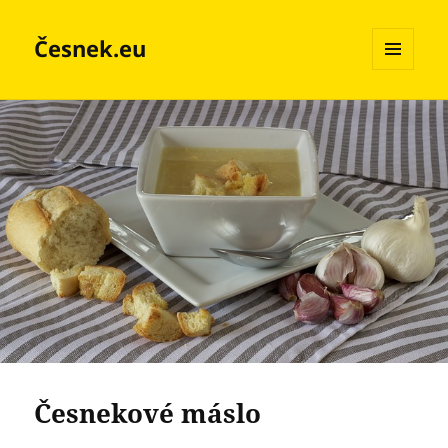
Česnek.eu
MENU
A
WIDGETY
Česnekové máslo