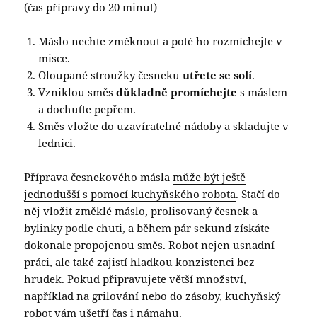
(čas přípravy do 20 minut)
Máslo nechte změknout a poté ho rozmíchejte v
misce.
Oloupané stroužky česneku
utřete se solí
.
Vzniklou směs
důkladně promíchejte
s máslem
a dochuťte pepřem.
Směs vložte do uzavíratelné nádoby a skladujte v
lednici.
Příprava česnekového másla
může být ještě
jednodušší s pomocí kuchyňského robota
. Stačí do
něj vložit změklé máslo, prolisovaný česnek a
bylinky podle chuti, a během pár sekund získáte
dokonale propojenou směs. Robot nejen usnadní
práci, ale také zajistí hladkou konzistenci bez
hrudek. Pokud připravujete větší množství,
například na grilování nebo do zásoby, kuchyňský
robot vám ušetří čas i námahu.