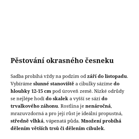
Pěstování okrasného česneku
Sadba probíhá vždy na podzim od
září do listopadu
.
Vybíráme
slunné stanoviště
a cibulky sázíme
do
hloubky 12-15 cm
pod úroveň země. Nízké odrůdy
se nejlépe hodí
do skalek
a vyšší se sází
do
trvalkového záhonu
. Rostlina je
nenáročná
,
mrazuvzdorná a pro její růst je ideální propustná,
středně vlhká
, vápenatá půda.
Množení probíhá
dělením větších trsů či dělením cibulek
.