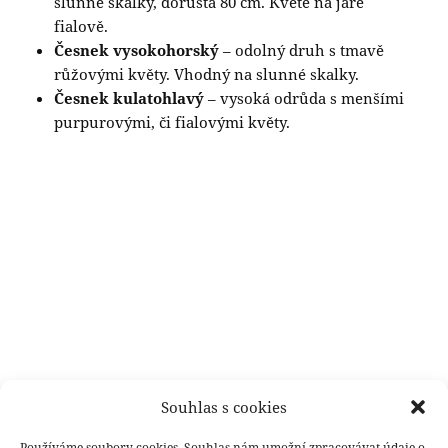
slunné skalky, dorůstá 80 cm. Kvete na jaře
fialově.
Česnek vysokohorský
– odolný druh s tmavě
růžovými květy. Vhodný na slunné skalky.
Česnek kulatohlavý
– vysoká odrůda s menšími
purpurovými, či fialovými květy.
Souhlas s cookies
Používáme soubory cookies. Souhlas nám umožní zpracovávat údaje o