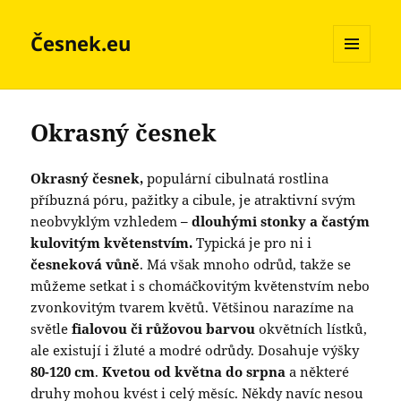
Česnek.eu
MENU
A
WIDGETY
Okrasný česnek
Okrasný česnek,
populární cibulnatá rostlina
příbuzná póru, pažitky a cibule, je atraktivní svým
neobvyklým vzhledem
– dlouhými stonky a častým
kulovitým květenstvím.
Typická je pro ni i
česneková vůně
. Má však mnoho odrůd, takže se
můžeme setkat i s chomáčkovitým květenstvím nebo
zvonkovitým tvarem květů. Většinou narazíme na
světle
fialovou či růžovou barvou
okvětních lístků,
ale existují i žluté a modré odrůdy. Dosahuje výšky
80-120 cm
.
Kvetou od května do srpna
a některé
druhy mohou kvést i celý měsíc. Někdy navíc nesou