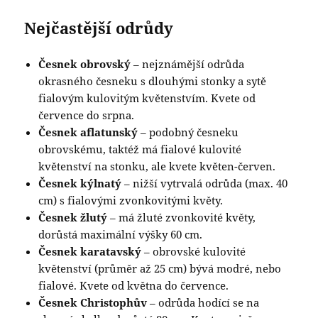
Nejčastější odrůdy
Česnek obrovský
– nejznámější odrůda
okrasného česneku s dlouhými stonky a sytě
fialovým kulovitým květenstvím. Kvete od
července do srpna.
Česnek aflatunský
– podobný česneku
obrovskému, taktéž má fialové kulovité
květenství na stonku, ale kvete květen-červen.
Česnek kýlnatý
– nižší vytrvalá odrůda (max. 40
cm) s fialovými zvonkovitými květy.
Česnek žlutý
– má žluté zvonkovité květy,
dorůstá maximální výšky 60 cm.
Česnek karatavský
– obrovské kulovité
květenství (průměr až 25 cm) bývá modré, nebo
fialové. Kvete od května do července.
Česnek Christophův
– odrůda hodící se na