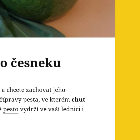
ho česneku
 a chcete zachovat jeho
přípravy pesta, ve kterém
chuť
né
pesto
vydrží ve vaší lednici i