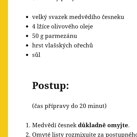
velký svazek medvědího česneku
4 lžíce olivového oleje
50 g parmezánu
hrst vlašských ořechů
sůl
Postup:
(čas přípravy do 20 minut)
Medvědí česnek
důkladně omyjte
.
Omyté listy rozmixujte za postupného