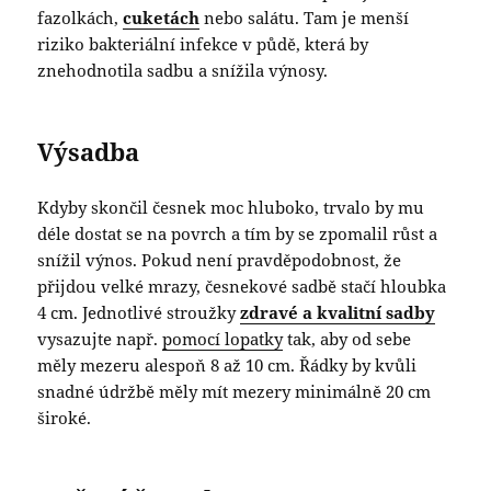
fazolkách,
cuketách
nebo salátu. Tam je menší
riziko bakteriální infekce v půdě, která by
znehodnotila sadbu a snížila výnosy.
Výsadba
Kdyby skončil česnek moc hluboko, trvalo by mu
déle dostat se na povrch a tím by se zpomalil růst a
snížil výnos. Pokud není pravděpodobnost, že
přijdou velké mrazy, česnekové sadbě stačí hloubka
4 cm. Jednotlivé stroužky
zdravé a kvalitní sadby
vysazujte např.
pomocí lopatky
tak, aby od sebe
měly mezeru alespoň 8 až 10 cm. Řádky by kvůli
snadné údržbě měly mít mezery minimálně 20 cm
široké.