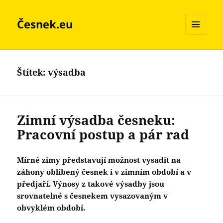
Česnek.eu
MENU
A
WIDGETY
Štítek:
výsadba
Zimní výsadba česneku:
Pracovní postup a pár rad
Mírné zimy představují možnost vysadit na
záhony oblíbený česnek i v zimním období a v
předjaří. Výnosy z takové výsadby jsou
srovnatelné s česnekem vysazovaným v
obvyklém období.