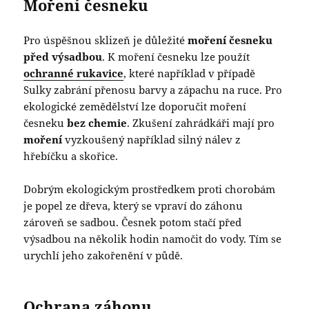
Moření česneku
Pro úspěšnou sklizeň je důležité
moření česneku
před výsadbou
. K moření česneku lze použít
ochranné rukavice
, které například v případě
Sulky zabrání přenosu barvy a zápachu na ruce. Pro
ekologické zemědělství lze doporučit moření
česneku
bez chemie
. Zkušení zahrádkáři mají pro
moření
vyzkoušený například silný nálev z
hřebíčku a skořice.
Dobrým ekologickým prostředkem proti chorobám
je popel ze dřeva, který se vpraví do záhonu
zároveň se sadbou. Česnek potom stačí před
výsadbou na několik hodin namočit do vody. Tím se
urychlí jeho zakořenění v půdě.
Ochrana záhonu