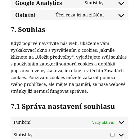
to
Google Analytics
Statistiky
Consent
service
to
Ostatní
wordpress
Účel čekající na zjištění
Consent
service
to
google-
7. Souhlas
service
analytics
ostatní
Když poprvé navštívíte náš web, ukážeme vám
vyskakovací okno s vysvětlením o cookies. Jakmile
kliknete na „Uložit předvolby“, vyjadřujete svůj souhlas
s používáním kategorií souborů cookies a doplňků
popsaných ve vyskakovacím okně a v těchto Zásadách
cookies. Používání cookies můžete zakázat pomocí
svého prohlížeče, ale mějte na paměti, že naše webové
stránky již nemusí fungovat správně.
7.1 Správa nastavení souhlasu
Funkční
Vždy aktivní
Statistiky
Statistiky