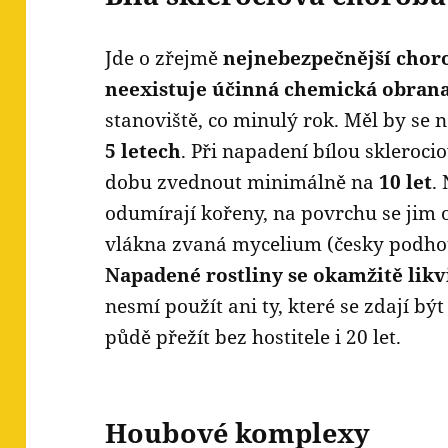
Jde o zřejmě
nejnebezpečnější chor
neexistuje účinná chemická obran
stanoviště, co minulý rok. Měl by se 
5 letech
. Při napadení bílou skleroci
dobu zvednout minimálně na
10 let
.
odumírají kořeny, na povrchu se jim 
vlákna zvaná mycelium (česky podhou
Napadené rostliny se okamžitě likv
nesmí použít ani ty, které se zdají bý
půdě přežít bez hostitele i 20 let.
Houbové komplexy