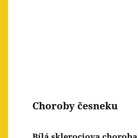
Choroby česneku
Bílá sklerociova choroba