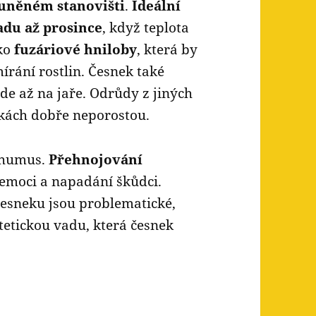
luněném stanovišti
.
Ideální
adu až prosince
, když teplota
iko
fuzáriové hniloby
, která by
rání rostlin. Česnek také
ude až na jaře. Odrůdy z jiných
kách dobře neporostou.
 humus.
Přehnojování
nemoci a napadání škůdci.
esneku jsou problematické,
tetickou vadu, která česnek