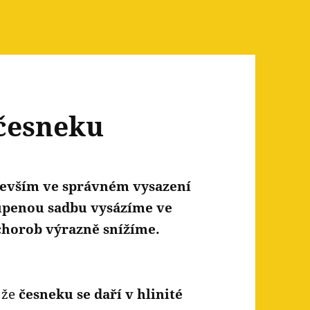
 česneku
devším ve správném vysazení
oupenou sadbu vysázíme ve
 chorob výrazně snížíme.
 že
česneku se daří v hlinité