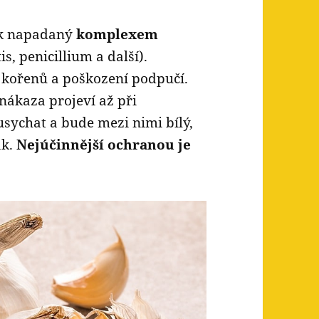
ek napadaný
komplexem
s, penicillium a další).
í kořenů a poškození podpučí.
nákaza projeví až při
sychat a bude mezi nimi bílý,
ak.
Nejúčinnější ochranou je