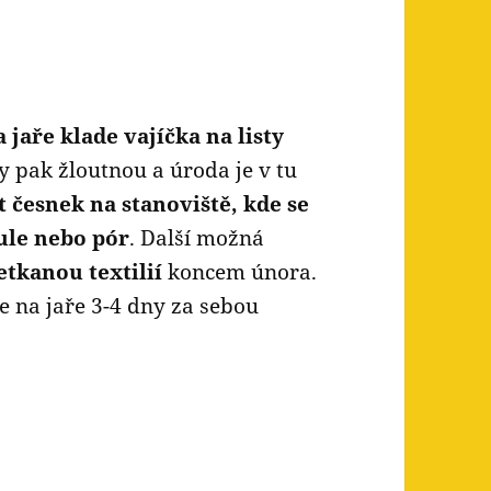
 jaře klade vajíčka na listy
y pak žloutnou a úroda je v tu
t česnek na stanoviště, kde se
ule nebo pór
. Další možná
etkanou textilií
koncem února.
le na jaře 3-4 dny za sebou