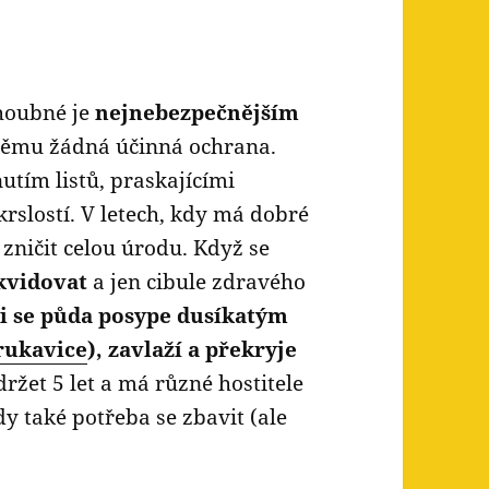
zhoubné je
nejnebezpečnějším
 němu žádná účinná ochrana.
utím listů, praskajícími
slostí. V letech, kdy má dobré
ničit celou úrodu. Když se
ikvidovat
a jen cibule zdravého
ni se půda posype dusíkatým
rukavice
), zavlaží a překryje
ržet 5 let a má různé hostitele
edy také potřeba se zbavit (ale