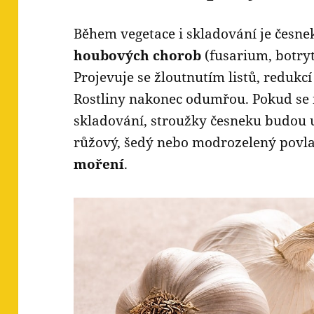
Během vegetace i skladování je česn
houbových chorob
(fusarium, botryti
Projevuje se žloutnutím listů, redukc
Rostliny nakonec odumřou. Pokud se 
skladování, stroužky česneku budou u
růžový, šedý nebo modrozelený povl
moření
.