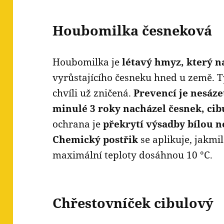
Houbomilka česneková
Houbomilka je
létavý hmyz, který na
vyrůstajícího česneku hned u země. T
chvíli už zničená.
Prevencí je nesáze
minulé 3 roky nacházel česnek, cib
ochrana je
překrytí výsadby bílou n
Chemický postřik
se aplikuje, jakmi
maximální teploty dosáhnou 10 °C.
Chřestovníček cibulový