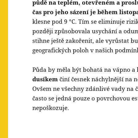
půdě na teplém, otevřeném a pros
čas pro jeho sázení je během listop
klesne pod 9 °C. Tím se eliminuje riz
později způsobovala usychání a odumí
stihne ještě zakořenit, ale vyrůstat b
geografických poloh v našich podmín
Půda by měla být bohatá na vápno a
dusíkem
činí česnek náchylnější na 
Ovšem ne všechny zdánlivé vady na č
často se jedná pouze o povrchovou es
nepoškozuje.