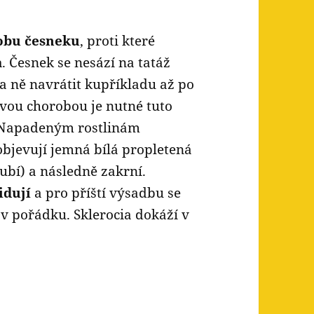
obu česneku
, proti které
a
. Česnek se nesází na tatáž
na ně navrátit kupříkladu až po
ovou chorobou je nutné tuto
 Napadeným rostlinám
objevují jemná bílá propletená
bí) a následně zakrní.
idují
a pro příští výsadbu se
t v pořádku. Sklerocia dokáží v