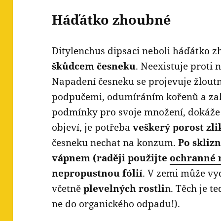
Háďátko zhoubné
Ditylenchus dipsaci neboli háďátko 
škůdcem česneku
. Neexistuje proti
Napadení česneku se projevuje žloutn
podpučemi, odumíráním kořenů a zakr
podmínky pro svoje množení, dokáže z
objeví, je potřeba
veškerý porost zl
česneku nechat na konzum.
Po skliz
vápnem (raději použijte
ochranné 
nepropustnou fólií
. V zemi může vyd
včetně
plevelných rostli
n. Těch je t
ne do organického odpadu!).